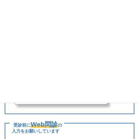
ＬＩＮＥ
診療のご予約は
で
（初回受診・里帰りを除く）
当院のLINE公式アカウントのトーク画面メニュー「診療の
日時指定予約」から予約をお取り頂けます。
※当院の診察券をお持ちでない方（初診）、里帰り出産をご希望の方
は現在のところLINEでのご予約はできませんので、医院窓口までお
電話（028-655-5600）にて直接お問い合わせください。
下のバナーをクリックして当院のＬＩＮＥ公式アカウントにアクセス
（お友だち登録をお願いいたします）
アルテミス宇都宮クリニック
LINE 公式アカウント
Web問診
受診前に
の
入力をお願いしています