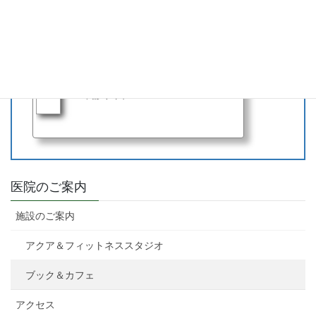
※里帰り出産など特別な事情を除き、診察日の前々日以前に入力され
た問診は無効となり来院時に再度入力をお願いする場合があります。
下のバナーをクリックしてWEB問診「Symview」にアクセス
（外部
サイトが開きます）
アルテミス宇都宮クリニック
WEB問診サイト
医院のご案内
施設のご案内
アクア＆フィットネススタジオ
ブック＆カフェ
アクセス